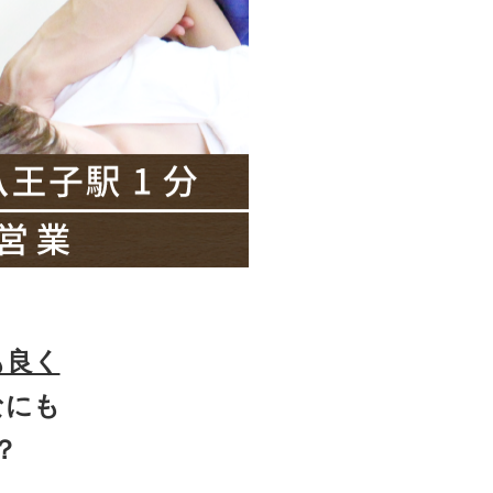
も良く
なにも
？