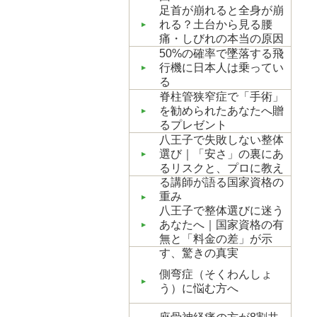
足首が崩れると全身が崩
れる？土台から見る腰
痛・しびれの本当の原因
50%の確率で墜落する飛
行機に日本人は乗ってい
る
脊柱管狭窄症で「手術」
を勧められたあなたへ贈
るプレゼント
八王子で失敗しない整体
選び｜「安さ」の裏にあ
るリスクと、プロに教え
る講師が語る国家資格の
重み
八王子で整体選びに迷う
あなたへ｜国家資格の有
無と「料金の差」が示
す、驚きの真実
側弯症（そくわんしょ
う）に悩む方へ