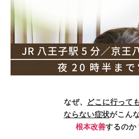
なぜ、
どこに行って
ならない症状
がこん
根本改善
するのか